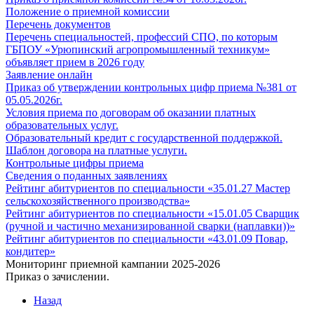
Положение о приемной комиссии
Перечень документов
Перечень специальностей, профессий СПО, по которым
ГБПОУ «Урюпинский агропромышленный техникум»
объявляет прием в 2026 году
Заявление онлайн
Приказ об утверждении контрольных цифр приема №381 от
05.05.2026г.
Условия приема по договорам об оказании платных
образовательных услуг.
Образовательный кредит с государственной поддержкой.
Шаблон договора на платные услуги.
Контрольные цифры приема
Сведения о поданных заявлениях
Рейтинг абитуриентов по специальности «35.01.27 Мастер
сельскохозяйственного производства»
Рейтинг абитуриентов по специальности «15.01.05 Сварщик
(ручной и частично механизированной сварки (наплавки))»
Рейтинг абитуриентов по специальности «43.01.09 Повар,
кондитер»
Мониторинг приемной кампании 2025-2026
Приказ о зачислении.
Назад