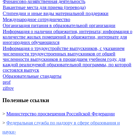
Финансово-хозяйственная деятельность
Вакантные места для приема (перевода)
Стипендии и иные виды материальной поддержки
Международное сотрудничество
Организация питания в образовательной организации
Информация о наличии общежития, интерната; информация о
количестве жилых помещений в общежитии, интернате для
иногородних обучающихся
Информация о трудоустройстве выпускников, с указанием
численности трудоустроенных выпускников от общей
численности выпускников в прошедшем учебном году, для
каждой реализуемой образовательной программы, по которой
состоялся выпуск
Образовательные стандарты
prof
zifrov
Полезные ссылки
>
Министерство просвещения Российской Федерации
>
Федеральная служба по надзору в сфере образования и
науки›